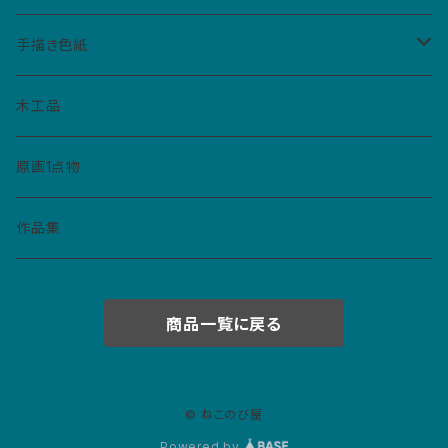
手帳型ケース
仮面
バッジ
手描き色紙
ペーパーバッジ
マトリョーシカ
イヤリング
ねこぼん
木工品
缶バッジ
コースター
ペンダント
原画1点物
財布・キーホルダー・パスケース
作品集
紙モノ
商品一覧に戻る
カレンダー
マスクケース
ポストカード
© ねこのび屋
Powered by