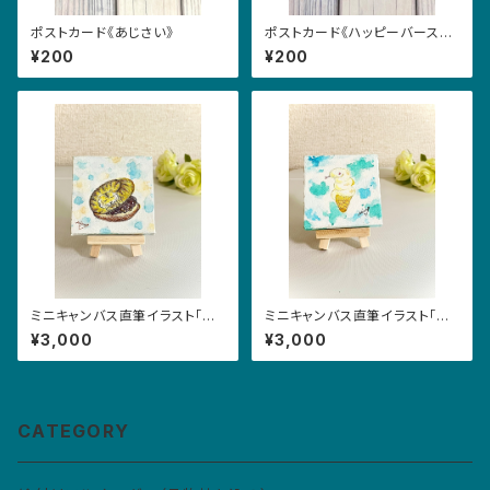
ポストカード《あじさい》
ポストカード《ハッピーバースデ
イ》
¥200
¥200
ミニキャンバス直筆イラスト「お
ミニキャンバス直筆イラスト「お
かしなお菓子•とら」
かしなお菓子•へび」
¥3,000
¥3,000
CATEGORY