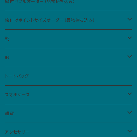
絵付けフルオーダー（品物持ち込み）
絵付けポイントサイズオーダー（品物持ち込み）
Sサイズ（5cm四方、2カ所まで）
靴
Mサイズ（10cm四方、1カ所）
レディース
服
ハイカットスニーカー
メンズ
Tシャツ
トートバッグ
スリッポン
男女共用S
ベビー・キッズ
シャツ
スマホケース
サンダル
男女共用M
レディースM
iPhone
雑貨
フラットシューズ
レディースL
クリアケース
扇子
アクセサリー