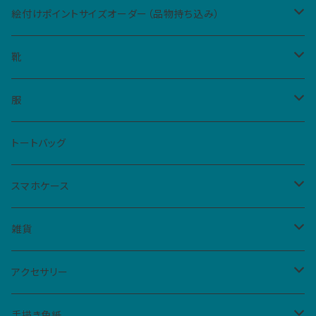
絵付けポイントサイズオーダー（品物持ち込み）
Sサイズ（5cm四方、2カ所まで）
靴
Mサイズ（10cm四方、1カ所）
レディース
服
ハイカットスニーカー
メンズ
Tシャツ
トートバッグ
スリッポン
男女共用S
ベビー・キッズ
シャツ
スマホケース
サンダル
男女共用M
レディースM
iPhone
雑貨
フラットシューズ
レディースL
クリアケース
扇子
アクセサリー
手帳型ケース
仮面
バッジ
手描き色紙