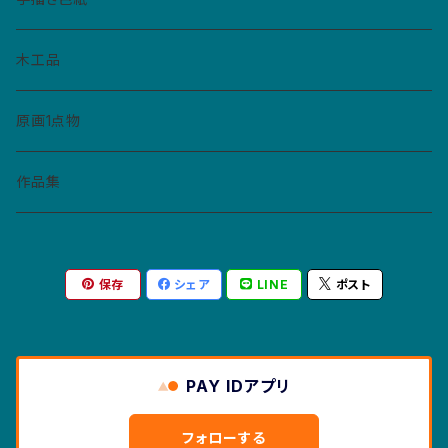
ペーパーバッジ
マトリョーシカ
イヤリング
ねこぼん
木工品
缶バッジ
コースター
ペンダント
原画1点物
財布・キーホルダー・パスケース
作品集
紙モノ
保存
シェア
LINE
ポスト
カレンダー
マスクケース
ポストカード
PAY IDアプリ
絵本
フォローする