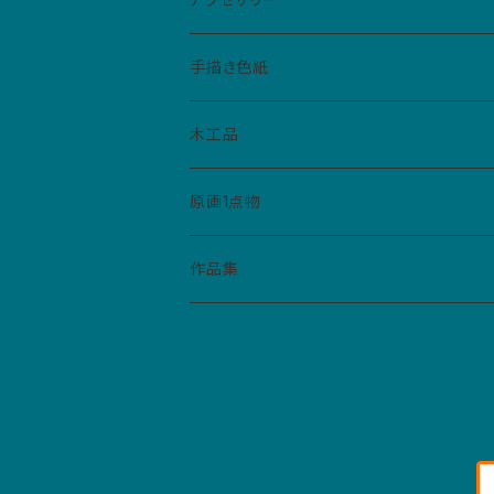
手帳型ケース
仮面
バッジ
手描き色紙
ペーパーバッジ
マトリョーシカ
イヤリング
ねこぼん
木工品
缶バッジ
コースター
ペンダント
原画1点物
財布・キーホルダー・パスケース
作品集
紙モノ
カレンダー
マスクケース
ポストカード