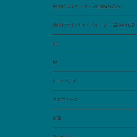
絵付けフルオーダー（品物持ち込み）
絵付けポイントサイズオーダー（品物持ち込
Sサイズ（5cm四方、2カ所まで）
靴
Mサイズ（10cm四方、1カ所）
レディース
服
ハイカットスニーカー
メンズ
Tシャツ
トートバッグ
スリッポン
男女共用S
ベビー・キッズ
シャツ
スマホケース
サンダル
男女共用M
レディースM
iPhone
雑貨
フラットシューズ
レディースL
クリアケース
扇子
アクセサリー