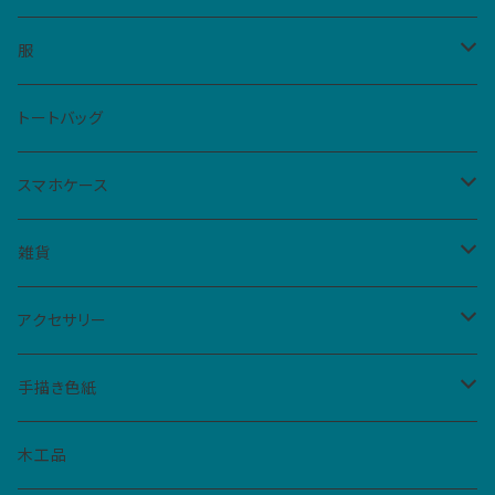
Mサイズ（10cm四方、1カ所）
レディース
服
ハイカットスニーカー
メンズ
Tシャツ
トートバッグ
スリッポン
男女共用S
ベビー・キッズ
シャツ
スマホケース
サンダル
男女共用M
レディースM
iPhone
雑貨
フラットシューズ
レディースL
クリアケース
扇子
アクセサリー
手帳型ケース
仮面
バッジ
手描き色紙
ペーパーバッジ
マトリョーシカ
イヤリング
ねこぼん
木工品