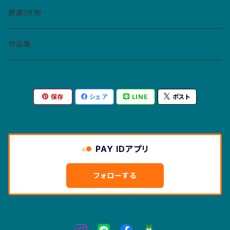
缶バッジ
コースター
ペンダント
原画1点物
財布・キーホルダー・パスケース
作品集
紙モノ
保存
シェア
LINE
ポスト
カレンダー
マスクケース
ポストカード
PAY IDアプリ
絵本
フォローする