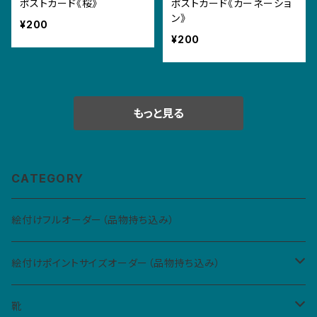
ポストカード《桜》
ポストカード《カーネーショ
ン》
¥200
¥200
もっと見る
CATEGORY
絵付けフルオーダー（品物持ち込み）
絵付けポイントサイズオーダー（品物持ち込み）
Sサイズ（5cm四方、2カ所まで）
靴