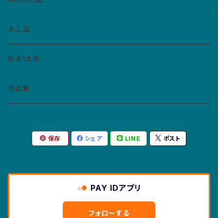
ペーパーバッジ
マトリョーシカ
イヤリング
ねこぼん
木工品
缶バッジ
コースター
ペンダント
原画1点物
財布・キーホルダー・パスケース
作品集
紙モノ
保存
シェア
LINE
ポスト
カレンダー
マスクケース
ポストカード
PAY IDアプリ
絵本
フォローする