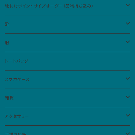
絵付けポイントサイズオーダー（品物持ち込み）
Sサイズ（5cm四方、2カ所まで）
靴
Mサイズ（10cm四方、1カ所）
レディース
服
ハイカットスニーカー
メンズ
Tシャツ
トートバッグ
スリッポン
男女共用S
ベビー・キッズ
シャツ
スマホケース
サンダル
男女共用M
レディースM
iPhone
雑貨
フラットシューズ
レディースL
クリアケース
扇子
アクセサリー
手帳型ケース
仮面
バッジ
手描き色紙