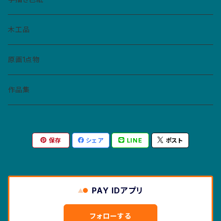
ペーパーバッジ
マトリョーシカ
イヤリング
ねこぼん
木工品
缶バッジ
コースター
ペンダント
原画1点物
財布・キーホルダー・パスケース
作品集
紙モノ
保存
シェア
LINE
ポスト
カレンダー
マスクケース
ポストカード
PAY IDアプリ
絵本
フォローする