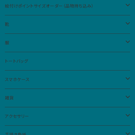
絵付けポイントサイズオーダー（品物持ち込み）
Sサイズ（5cm四方、2カ所まで）
靴
Mサイズ（10cm四方、1カ所）
レディース
服
ハイカットスニーカー
メンズ
Tシャツ
トートバッグ
スリッポン
男女共用S
ベビー・キッズ
シャツ
スマホケース
サンダル
男女共用M
レディースM
iPhone
雑貨
フラットシューズ
レディースL
クリアケース
扇子
アクセサリー
手帳型ケース
仮面
バッジ
手描き色紙