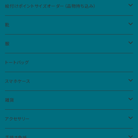
絵付けポイントサイズオーダー（品物持ち込み）
Sサイズ（5cm四方、2カ所まで）
靴
Mサイズ（10cm四方、1カ所）
レディース
服
ハイカットスニーカー
メンズ
Tシャツ
トートバッグ
スリッポン
男女共用S
ベビー・キッズ
シャツ
スマホケース
サンダル
男女共用M
レディースM
iPhone
雑貨
フラットシューズ
レディースL
クリアケース
扇子
アクセサリー
手帳型ケース
仮面
バッジ
手描き色紙