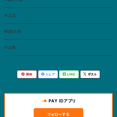
ペーパーバッジ
マトリョーシカ
イヤリング
ねこぼん
木工品
缶バッジ
コースター
ペンダント
原画1点物
財布・キーホルダー・パスケース
作品集
紙モノ
保存
シェア
LINE
ポスト
カレンダー
マスクケース
ポストカード
PAY IDアプリ
絵本
フォローする