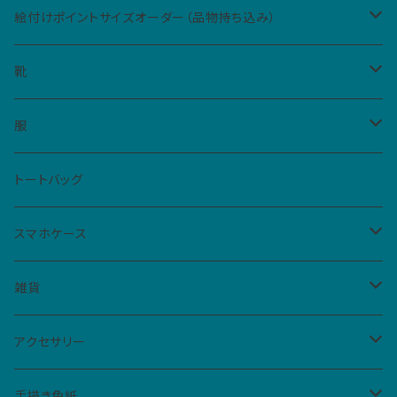
絵付けポイントサイズオーダー（品物持ち込み）
Sサイズ（5cm四方、2カ所まで）
靴
Mサイズ（10cm四方、1カ所）
レディース
服
ハイカットスニーカー
メンズ
Tシャツ
トートバッグ
スリッポン
男女共用S
ベビー・キッズ
シャツ
スマホケース
サンダル
男女共用M
レディースM
iPhone
雑貨
フラットシューズ
レディースL
クリアケース
扇子
アクセサリー
手帳型ケース
仮面
バッジ
手描き色紙