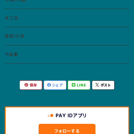
ペーパーバッジ
マトリョーシカ
イヤリング
ねこぼん
木工品
缶バッジ
コースター
ペンダント
原画1点物
財布・キーホルダー・パスケース
作品集
紙モノ
保存
シェア
LINE
ポスト
カレンダー
マスクケース
ポストカード
PAY IDアプリ
絵本
フォローする