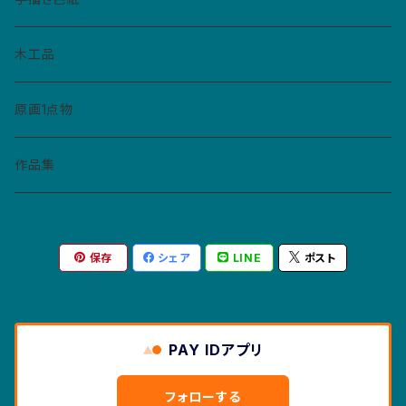
ペーパーバッジ
マトリョーシカ
イヤリング
ねこぼん
木工品
缶バッジ
コースター
ペンダント
原画1点物
財布・キーホルダー・パスケース
作品集
紙モノ
保存
シェア
LINE
ポスト
カレンダー
マスクケース
ポストカード
PAY IDアプリ
絵本
フォローする