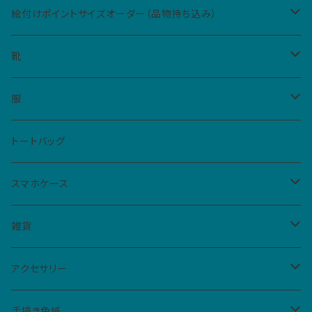
絵付けポイントサイズオーダー（品物持ち込み）
Sサイズ（5cm四方、2カ所まで）
靴
Mサイズ（10cm四方、1カ所）
レディース
服
ハイカットスニーカー
メンズ
Tシャツ
トートバッグ
スリッポン
男女共用S
ベビー・キッズ
シャツ
スマホケース
サンダル
男女共用M
レディースM
iPhone
雑貨
フラットシューズ
レディースL
クリアケース
扇子
アクセサリー
手帳型ケース
仮面
バッジ
手描き色紙