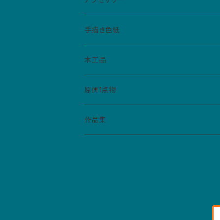
手帳型ケース
仮面
バッジ
手描き色紙
ペーパーバッジ
マトリョーシカ
イヤリング
ねこぼん
木工品
缶バッジ
コースター
ペンダント
原画1点物
財布・キーホルダー・パスケース
作品集
紙モノ
カレンダー
マスクケース
ポストカード