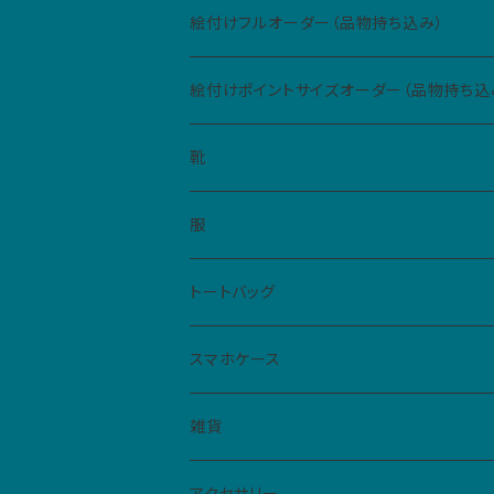
絵付けフルオーダー（品物持ち込み）
絵付けポイントサイズオーダー（品物持ち込
Sサイズ（5cm四方、2カ所まで）
靴
Mサイズ（10cm四方、1カ所）
レディース
服
ハイカットスニーカー
メンズ
Tシャツ
トートバッグ
スリッポン
男女共用S
ベビー・キッズ
シャツ
スマホケース
サンダル
男女共用M
レディースM
iPhone
雑貨
フラットシューズ
レディースL
クリアケース
扇子
アクセサリー