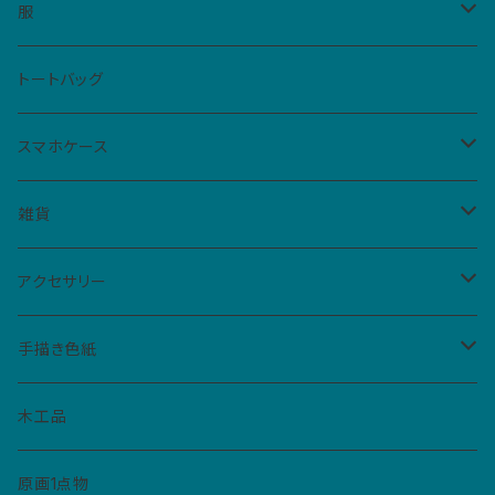
Mサイズ（10cm四方、1カ所）
レディース
服
ハイカットスニーカー
メンズ
Tシャツ
トートバッグ
スリッポン
男女共用S
ベビー・キッズ
シャツ
スマホケース
サンダル
男女共用M
レディースM
iPhone
雑貨
フラットシューズ
レディースL
クリアケース
扇子
アクセサリー
手帳型ケース
仮面
バッジ
手描き色紙
ペーパーバッジ
マトリョーシカ
イヤリング
ねこぼん
木工品
缶バッジ
コースター
ペンダント
原画1点物