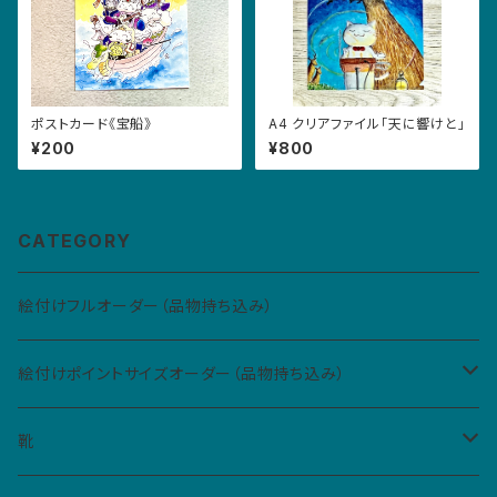
ポストカード《宝船》
A4 クリアファイル「天に響けと」
¥200
¥800
CATEGORY
絵付けフルオーダー（品物持ち込み）
絵付けポイントサイズオーダー（品物持ち込み）
Sサイズ（5cm四方、2カ所まで）
靴