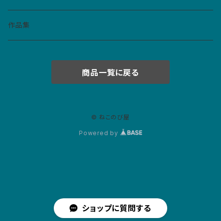
財布・キーホルダー・パスケース
作品集
紙モノ
商品一覧に戻る
カレンダー
マスクケース
ポストカード
© ねこのび屋
Powered by
絵本
ショップに質問する