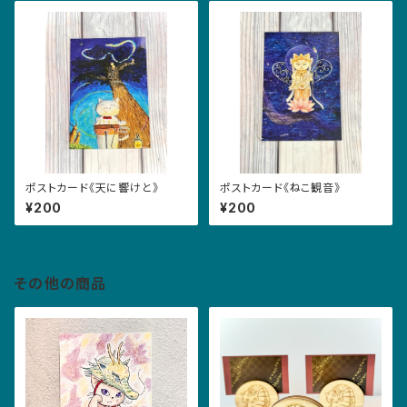
ポストカード《天に響けと》
ポストカード《ねこ観音》
¥200
¥200
その他の商品