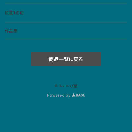
缶バッジ
コースター
ペンダント
原画1点物
財布・キーホルダー・パスケース
作品集
紙モノ
商品一覧に戻る
カレンダー
マスクケース
ポストカード
© ねこのび屋
Powered by
絵本