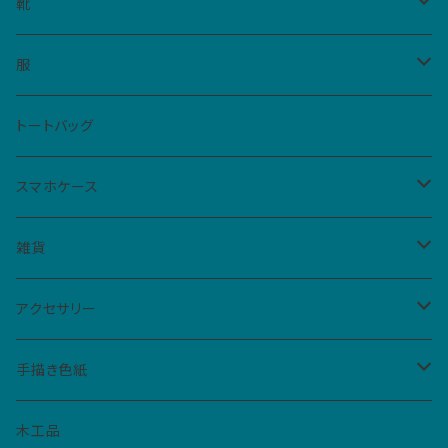
Sサイズ（5cm四方、2カ所まで）
靴
Mサイズ（10cm四方、1カ所）
レディース
服
ハイカットスニーカー
メンズ
Tシャツ
トートバッグ
スリッポン
男女共用S
ベビー・キッズ
シャツ
スマホケース
サンダル
男女共用M
レディースM
iPhone
雑貨
フラットシューズ
レディースL
クリアケース
扇子
アクセサリー
手帳型ケース
仮面
バッジ
手描き色紙
ペーパーバッジ
マトリョーシカ
イヤリング
ねこぼん
木工品